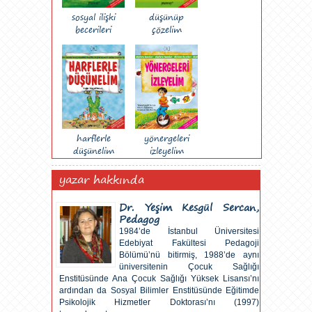
sosyal ilişki
düşünüp
becerileri
çözelim
harflerle
yönergeleri
düşünelim
izleyelim
yazar hakkında
Dr. Yeşim Kesgül Sercan,
Pedagog
1984’de İstanbul Üniversitesi
Edebiyat Fakültesi Pedagoji
Bölümü’nü bitirmiş, 1988’de aynı
üniversitenin Çocuk Sağlığı
Enstitüsünde Ana Çocuk Sağlığı Yüksek Lisansı’nı
ardından da Sosyal Bilimler Enstitüsünde Eğitimde
Psikolojik Hizmetler Doktorası’nı (1997)