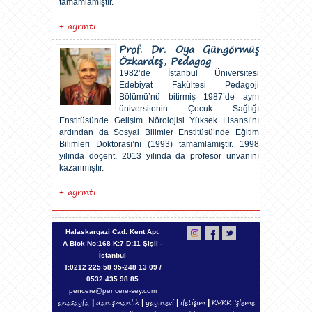
tamamlamıştır.
+ ayrıntı
Prof. Dr. Oya Güngörmüş
Özkardeş, Pedagog
1982’de İstanbul Üniversitesi
Edebiyat Fakültesi Pedagoji
Bölümü’nü bitirmiş 1987’de aynı
üniversitenin Çocuk Sağlığı
Enstitüsünde Gelişim Nörolojisi Yüksek Lisansı’nı
ardından da Sosyal Bilimler Enstitüsü’nde Eğitim
Bilimleri Doktorası’nı (1993) tamamlamıştır. 1998
yılında doçent, 2013 yılında da profesör unvanını
kazanmıştır.
+ ayrıntı
Halaskargazi Cad. Kent Apt.
A Blok No:168 K:7 D:11 Şişli -
İstanbul
T:
0212
225 58 95-248 13 09 /
0532
435 98 85
pencere@pencere-sey.com
anasayfa
danışmanlık
yayınevi
iletişim
KVKK İşleme
|
|
|
|