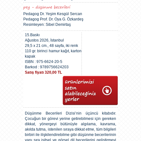
peg - düşünme becerileri
Pedagog Dr. Yeşim Kesgül Sercan
Pedagog Prof. Dr. Oya G. Özkardeş
Resimleyen: Sibel Demirtaş
15.Baskı
Ağustos 2026, İstanbul
29,5 x 21 cm., 48 sayfa, iki renk
110 gr. birinci hamur kağıt, karton
kapak
ISBN : 975-6624-20-5
Barkod : 9789756624203
Satış fiyatı 320,00 TL
Düşünme Becerileri Dizisi’nin üçüncü kitabıdır.
Çocuğun bir görevi yerine getirebilmesi için gereken
dikkat, yönergeyi bütünüyle algılama, kavrama,
akılda tutma, istenilen sıraya dikkat etme, tüm bilgileri
birbiri ile ilişkilendirebilme gibi düşünme becerilerinin
yanı sıra işitsel ve görsel dil becerilerini geliştirmeyi