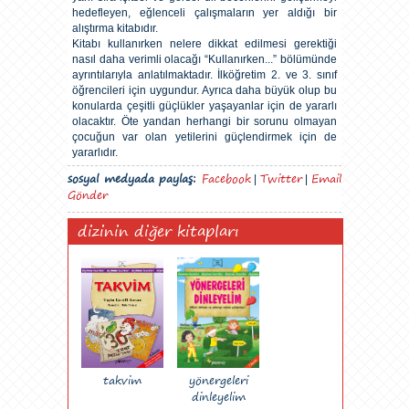
hedefleyen, eğlenceli çalışmaların yer aldığı bir
alıştırma kitabıdır.
Kitabı kullanırken nelere dikkat edilmesi gerektiği
nasıl daha verimli olacağı “Kullanırken...” bölümünde
ayrıntılarıyla anlatılmaktadır. İlköğretim 2. ve 3. sınıf
öğrencileri için uygundur. Ayrıca daha büyük olup bu
konularda çeşitli güçlükler yaşayanlar için de yararlı
olacaktır. Öte yandan herhangi bir sorunu olmayan
çocuğun var olan yetilerini güçlendirmek için de
yararlıdır.
sosyal medyada paylaş:
Facebook
Twitter
Email
|
|
Gönder
dizinin diğer kitapları
takvim
yönergeleri
dinleyelim